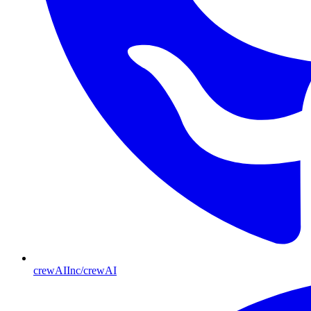
crewAIInc/crewAI