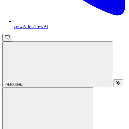
crewAIInc/crewAI
Pesquisar...