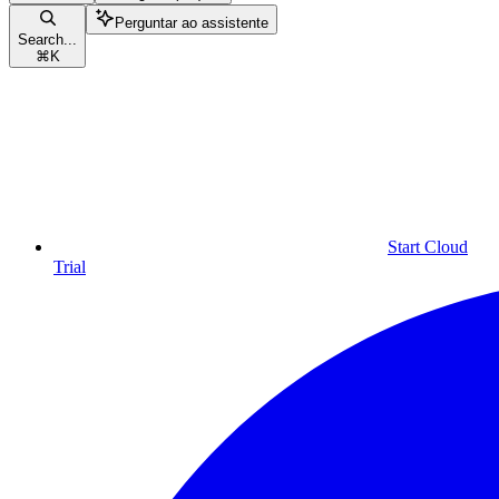
Perguntar ao assistente
Search...
⌘
K
Start Cloud
Trial