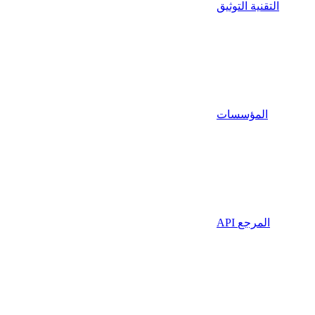
التقنية التوثيق
المؤسسات
API المرجع