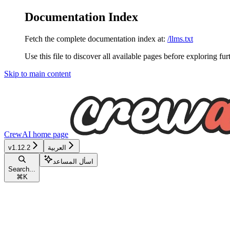
Documentation Index
Fetch the complete documentation index at:
/llms.txt
Use this file to discover all available pages before exploring fur
Skip to main content
CrewAI
home page
العربية
v1.12.2
اسأل المساعد
Search...
⌘
K