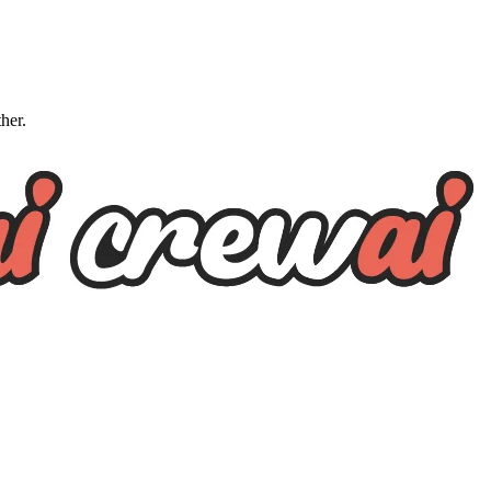
ther.