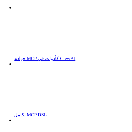
خوادم MCP كأدوات في CrewAI
تكامل MCP DSL