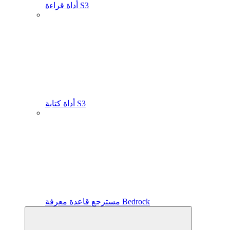
أداة قراءة S3
أداة كتابة S3
مسترجع قاعدة معرفة Bedrock