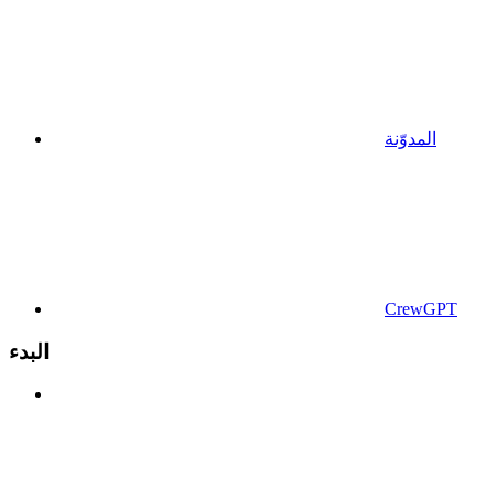
المدوّنة
CrewGPT
البدء