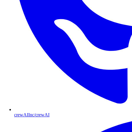
crewAIInc/crewAI