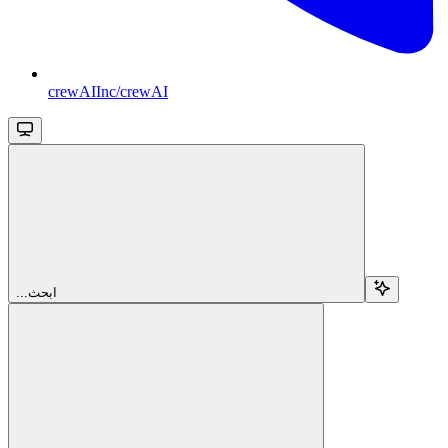
crewAIInc/crewAI
...ابحث