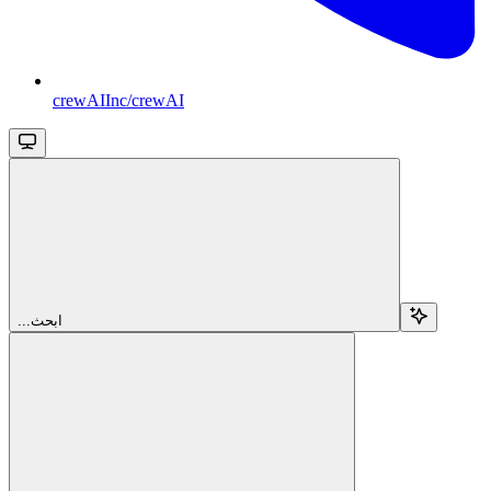
crewAIInc/crewAI
...ابحث