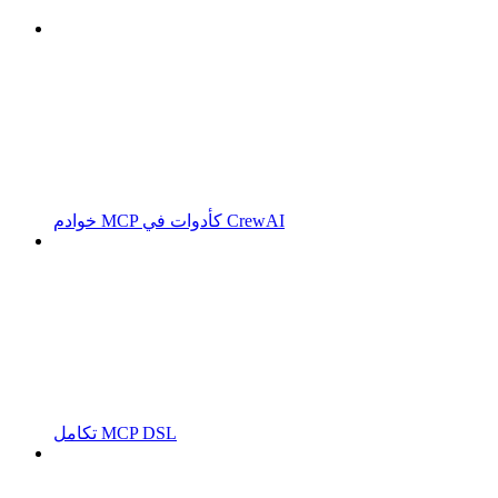
خوادم MCP كأدوات في CrewAI
تكامل MCP DSL