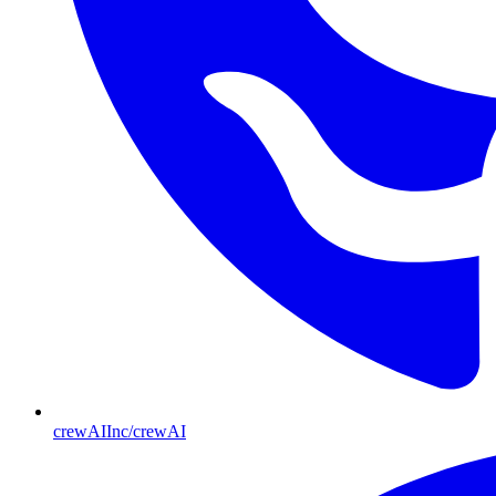
crewAIInc/crewAI