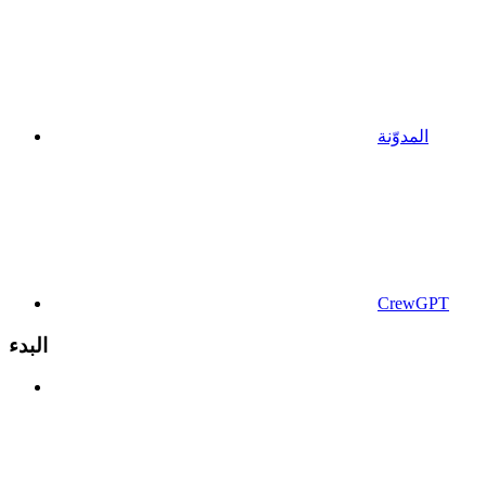
المدوّنة
CrewGPT
البدء