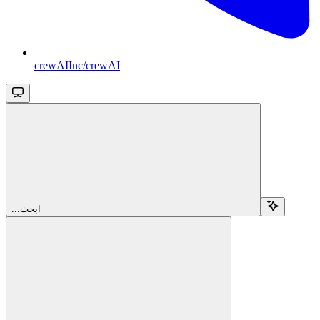
crewAIInc/crewAI
...ابحث