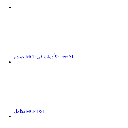
خوادم MCP كأدوات في CrewAI
تكامل MCP DSL