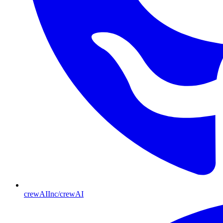
crewAIInc/crewAI