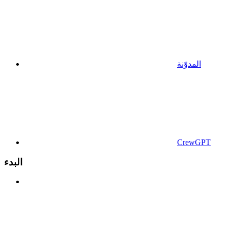
المدوّنة
CrewGPT
البدء