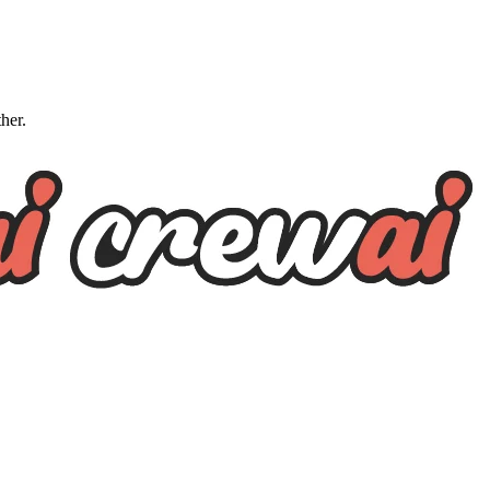
ther.