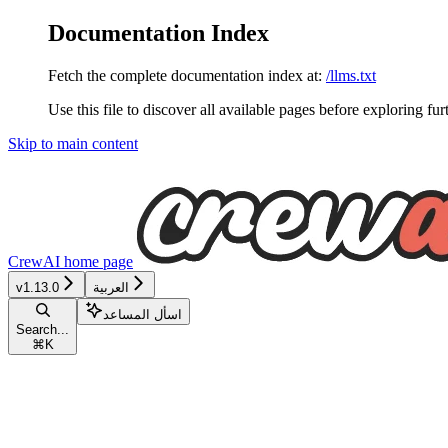
Documentation Index
Fetch the complete documentation index at:
/llms.txt
Use this file to discover all available pages before exploring fur
Skip to main content
CrewAI
home page
العربية
v1.13.0
اسأل المساعد
Search...
⌘
K