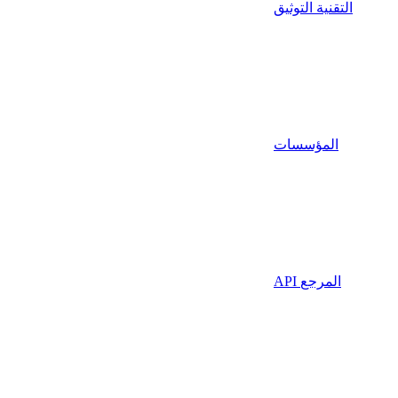
التقنية التوثيق
المؤسسات
API المرجع