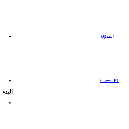
المدوّنة
CrewGPT
البدء