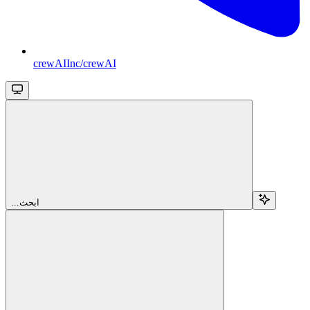
crewAIInc/crewAI
...ابحث