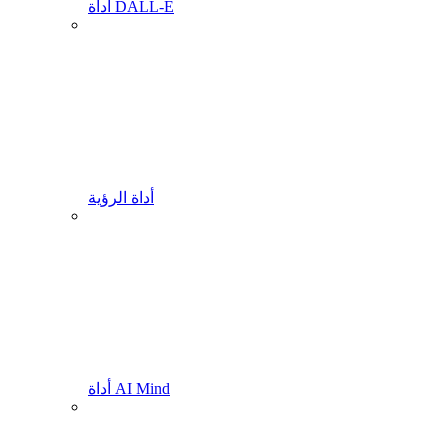
أداة DALL-E
أداة الرؤية
أداة AI Mind