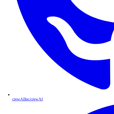
crewAIInc/crewAI