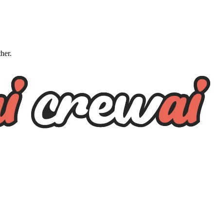
ther.