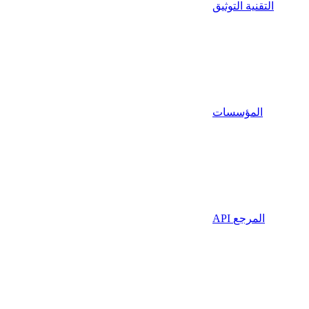
التقنية التوثيق
المؤسسات
API المرجع