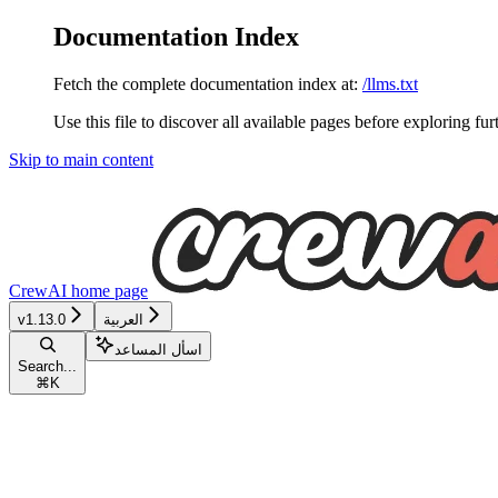
Documentation Index
Fetch the complete documentation index at:
/llms.txt
Use this file to discover all available pages before exploring fur
Skip to main content
CrewAI
home page
v1.13.0
العربية
اسأل المساعد
Search...
⌘
K