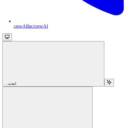
crewAIInc/crewAI
...ابحث