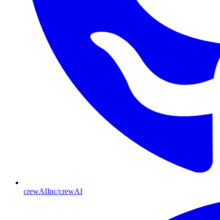
crewAIInc/crewAI