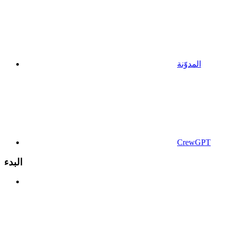
المدوّنة
CrewGPT
البدء