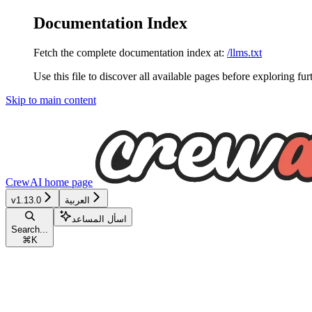
Documentation Index
Fetch the complete documentation index at:
/llms.txt
Use this file to discover all available pages before exploring fur
Skip to main content
CrewAI
home page
v1.13.0
العربية
اسأل المساعد
Search...
⌘
K