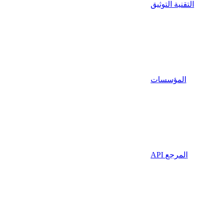
التقنية التوثيق
المؤسسات
API المرجع