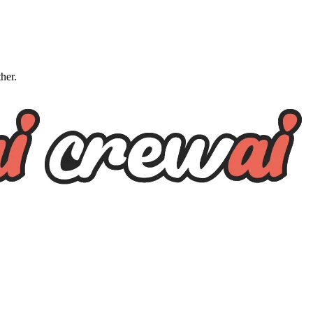
ther.