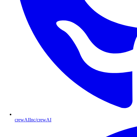
crewAIInc/crewAI