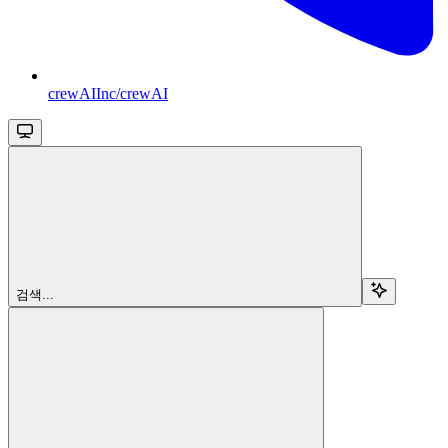
crewAIInc/crewAI
검색...