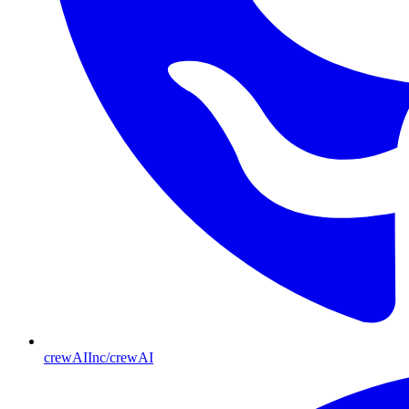
crewAIInc/crewAI