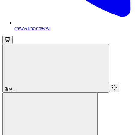
crewAIInc/crewAI
검색...