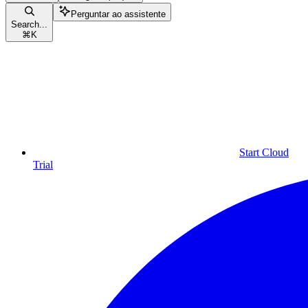
Perguntar ao assistente
Search...
⌘
K
Start Cloud
Trial