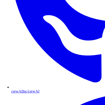
crewAIInc/crewAI