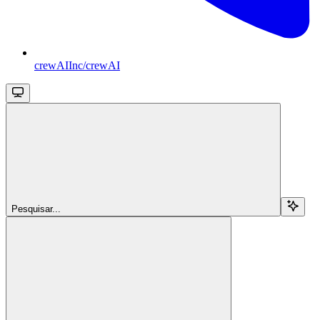
crewAIInc/crewAI
Pesquisar...