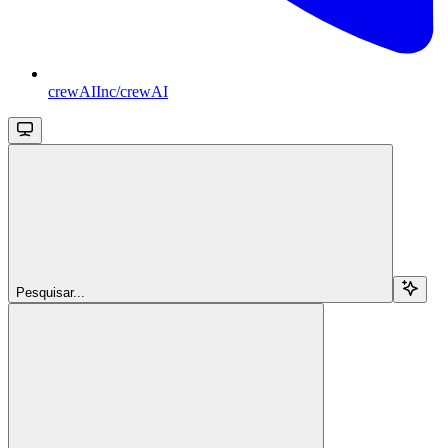
crewAIInc/crewAI
Pesquisar...