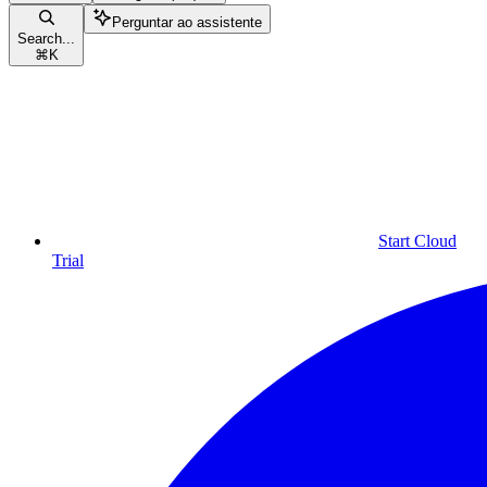
Perguntar ao assistente
Search...
⌘
K
Start Cloud
Trial