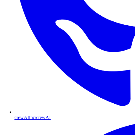
crewAIInc/crewAI