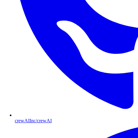
crewAIInc/crewAI