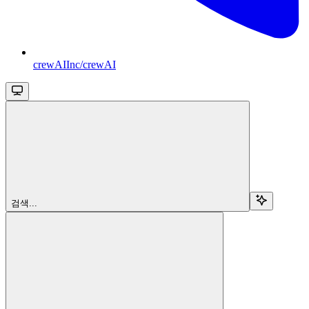
crewAIInc/crewAI
검색...