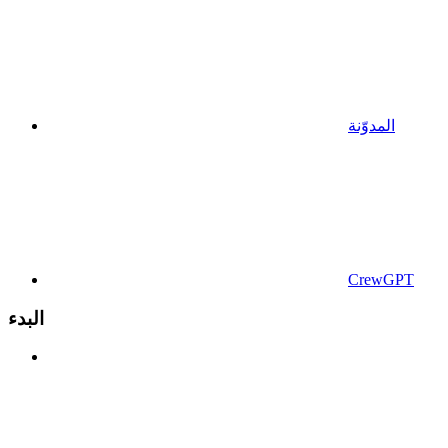
المدوّنة
CrewGPT
البدء