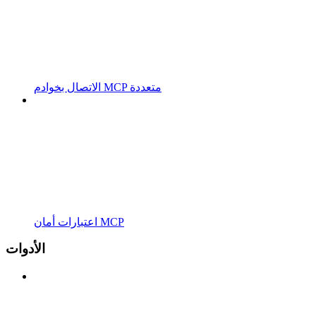
الاتصال بخوادم MCP متعددة
اعتبارات أمان MCP
الأدوات