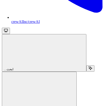
crewAIInc/crewAI
...ابحث