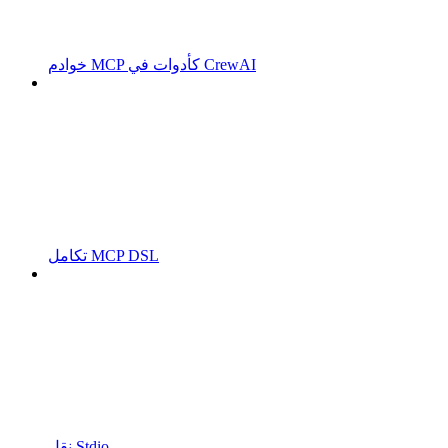
خوادم MCP كأدوات في CrewAI
تكامل MCP DSL
نقل Stdio