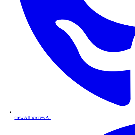
crewAIInc/crewAI