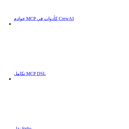
خوادم MCP كأدوات في CrewAI
تكامل MCP DSL
نقل Stdio