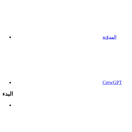
المدوّنة
CrewGPT
البدء