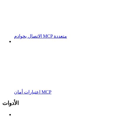
الاتصال بخوادم MCP متعددة
اعتبارات أمان MCP
الأدوات