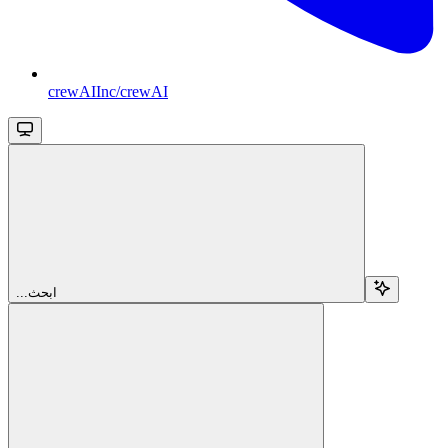
crewAIInc/crewAI
...ابحث