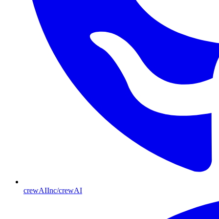
crewAIInc/crewAI