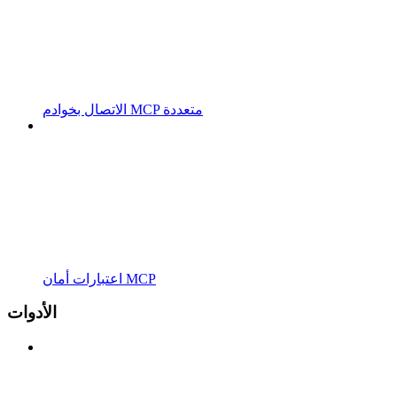
الاتصال بخوادم MCP متعددة
اعتبارات أمان MCP
الأدوات