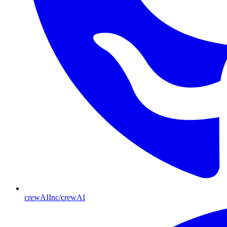
crewAIInc/crewAI