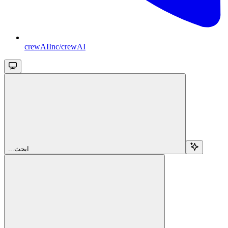
crewAIInc/crewAI
...ابحث