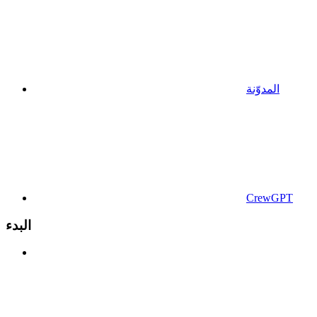
المدوّنة
CrewGPT
البدء