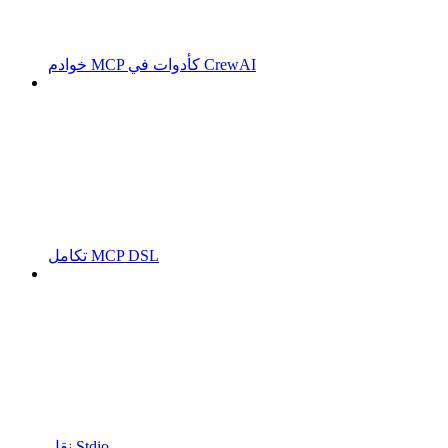
خوادم MCP كأدوات في CrewAI
تكامل MCP DSL
نقل Stdio