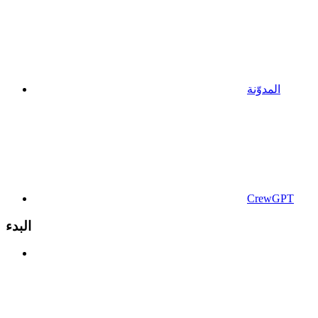
المدوّنة
CrewGPT
البدء