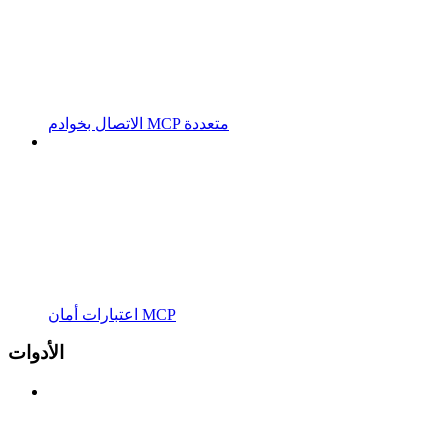
الاتصال بخوادم MCP متعددة
اعتبارات أمان MCP
الأدوات