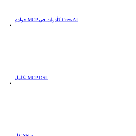
خوادم MCP كأدوات في CrewAI
تكامل MCP DSL
نقل Stdio