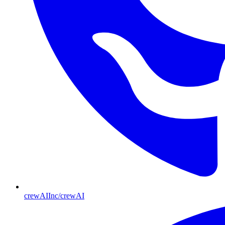
crewAIInc/crewAI