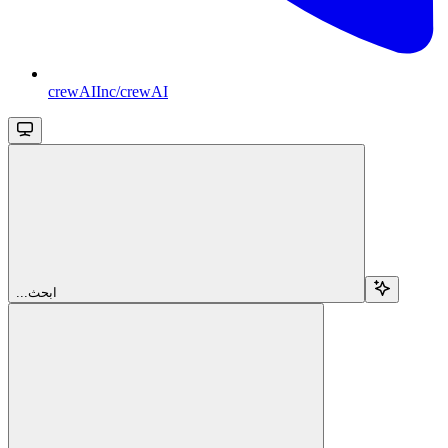
crewAIInc/crewAI
...ابحث