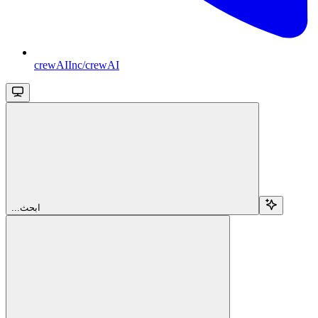
crewAIInc/crewAI
...ابحث