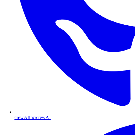
crewAIInc/crewAI