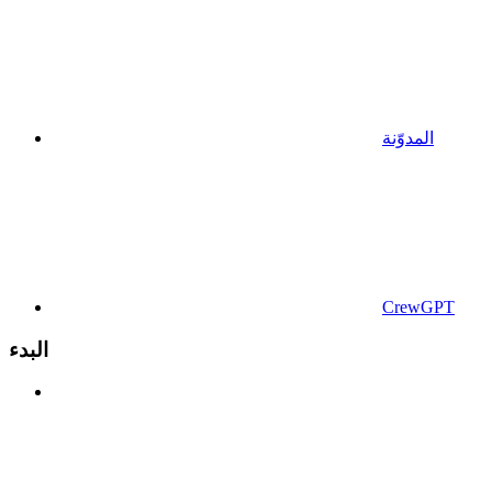
المدوّنة
CrewGPT
البدء