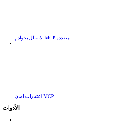
الاتصال بخوادم MCP متعددة
اعتبارات أمان MCP
الأدوات