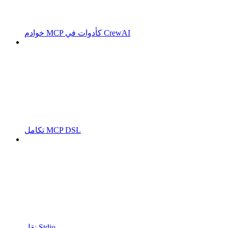
خوادم MCP كأدوات في CrewAI
تكامل MCP DSL
نقل Stdio