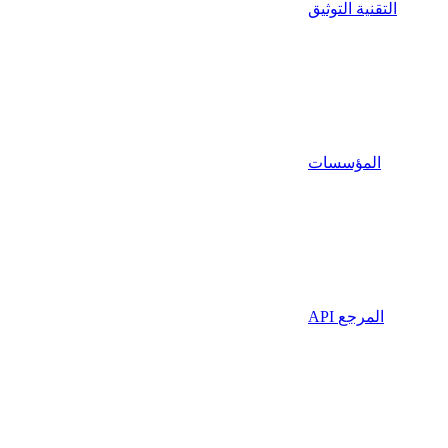
التقنية التوثيق
المؤسسات
API المرجع