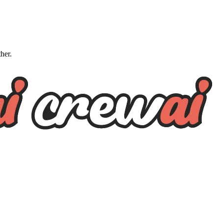
ther.