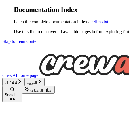
Documentation Index
Fetch the complete documentation index at:
/llms.txt
Use this file to discover all available pages before exploring fur
Skip to main content
CrewAI
home page
v1.14.4
العربية
اسأل المساعد
Search...
⌘
K