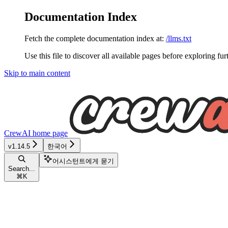
Documentation Index
Fetch the complete documentation index at:
/llms.txt
Use this file to discover all available pages before exploring fur
Skip to main content
CrewAI
home page
v1.14.5
한국어
어시스턴트에게 묻기
Search...
⌘
K