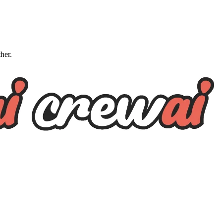
ther.