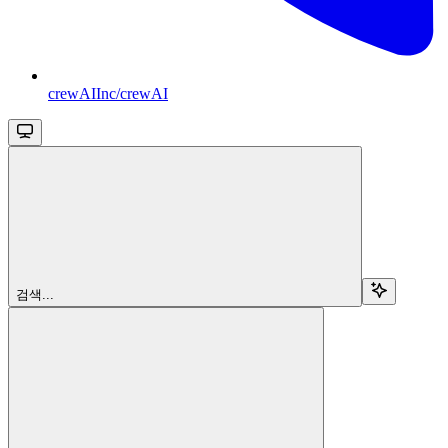
crewAIInc/crewAI
검색...