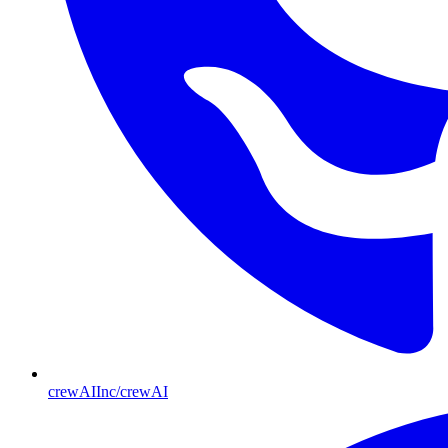
crewAIInc/crewAI