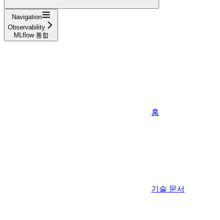
Navigation
Observability
MLflow 통합
홈
기술 문서