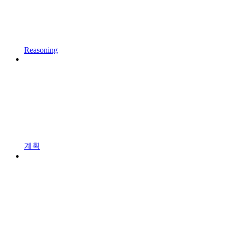
Reasoning
계획