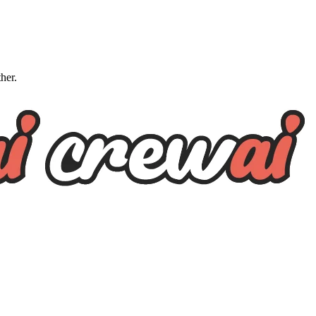
ther.