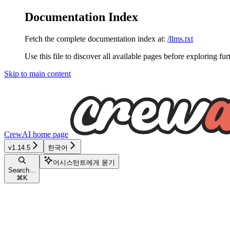
Documentation Index
Fetch the complete documentation index at:
/llms.txt
Use this file to discover all available pages before exploring fur
Skip to main content
CrewAI
home page
v1.14.5
한국어
어시스턴트에게 묻기
Search...
⌘
K