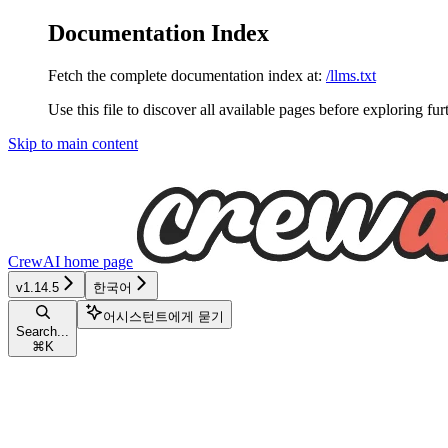
Documentation Index
Fetch the complete documentation index at:
/llms.txt
Use this file to discover all available pages before exploring fur
Skip to main content
CrewAI
home page
v1.14.5
한국어
어시스턴트에게 묻기
Search...
⌘
K