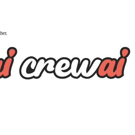
ther.