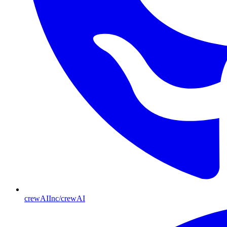
crewAIInc/crewAI