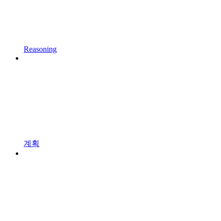
Reasoning
계획