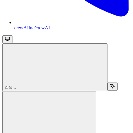
crewAIInc/crewAI
검색...