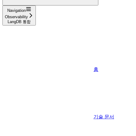
Navigation
Observability
LangDB 통합
홈
기술 문서