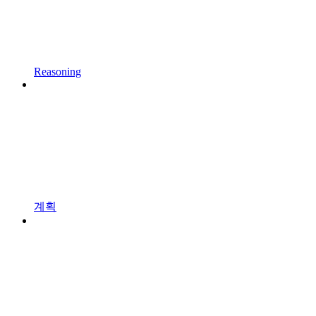
Reasoning
계획