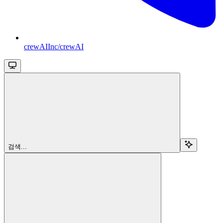
crewAIInc/crewAI
검색...