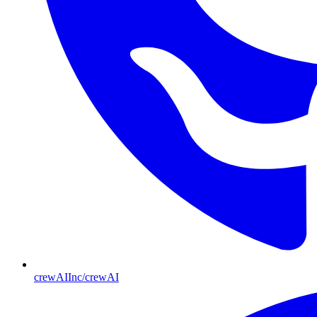
crewAIInc/crewAI