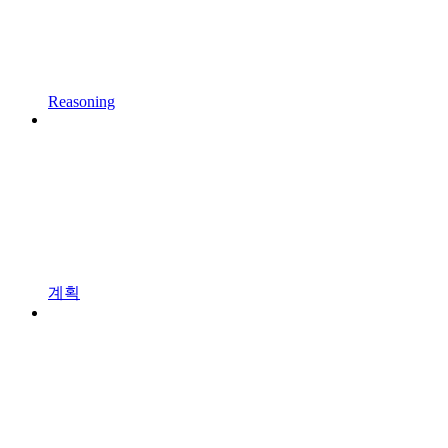
Reasoning
계획