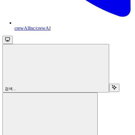
crewAIInc/crewAI
검색...