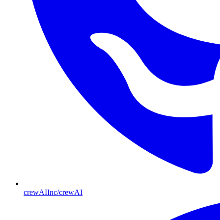
crewAIInc/crewAI