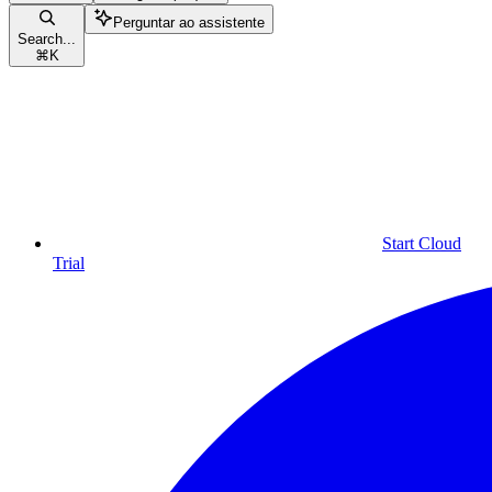
Perguntar ao assistente
Search...
⌘
K
Start Cloud
Trial