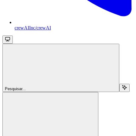
crewAIInc/crewAI
Pesquisar...