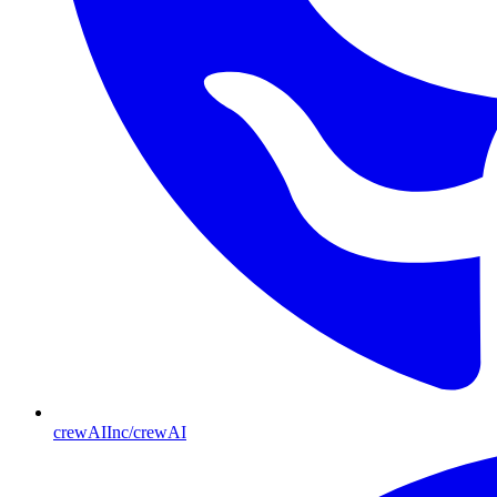
crewAIInc/crewAI