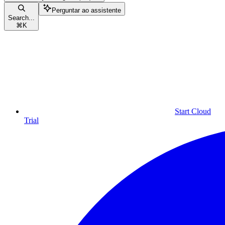
Perguntar ao assistente
Search...
⌘
K
Start Cloud
Trial