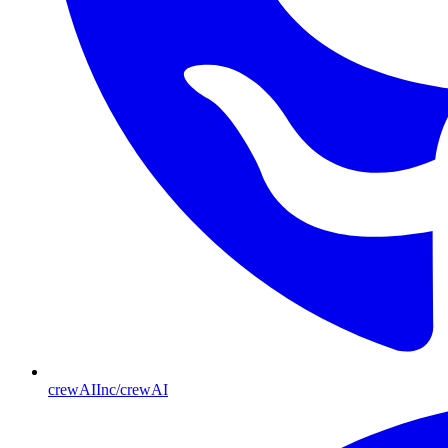
crewAIInc/crewAI