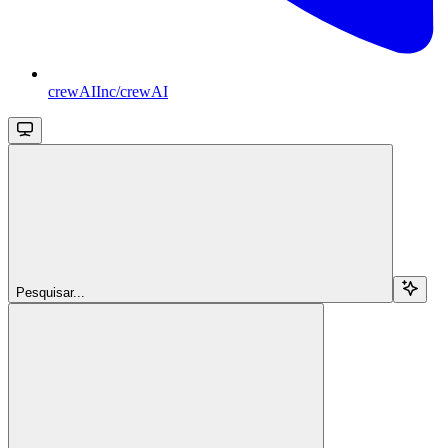
crewAIInc/crewAI
Pesquisar...