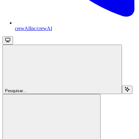
crewAIInc/crewAI
Pesquisar...