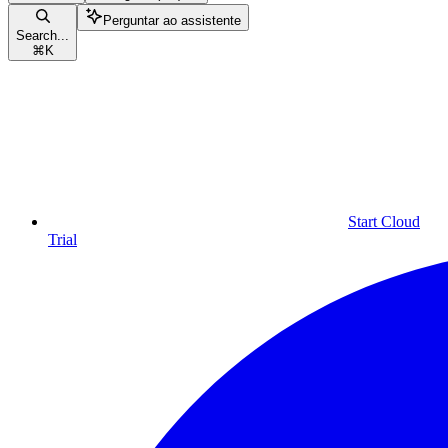
Perguntar ao assistente
Search...
⌘
K
Start Cloud
Trial