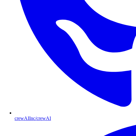
crewAIInc/crewAI