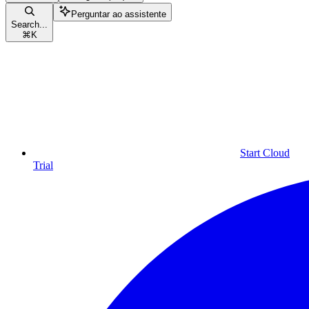
Perguntar ao assistente
Search...
⌘
K
Start Cloud
Trial