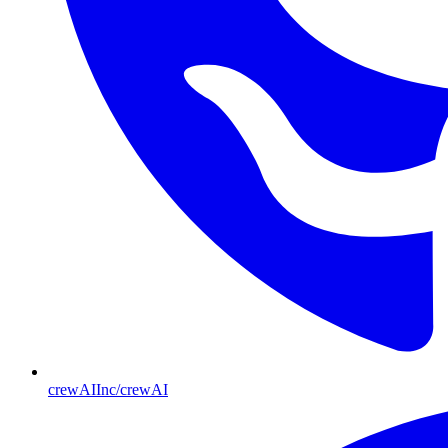
crewAIInc/crewAI