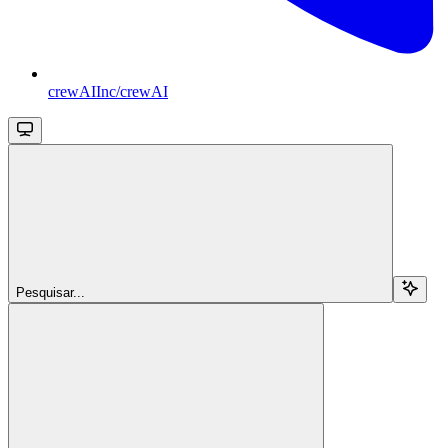
crewAIInc/crewAI
Pesquisar...