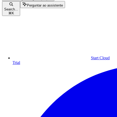
Perguntar ao assistente
Search...
⌘
K
Start Cloud
Trial