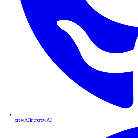
crewAIInc/crewAI