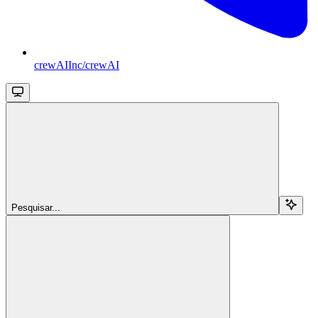
crewAIInc/crewAI
Pesquisar...