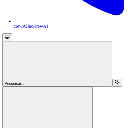
crewAIInc/crewAI
Pesquisar...