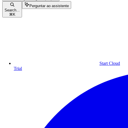
Perguntar ao assistente
Search...
⌘
K
Start Cloud
Trial