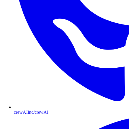
crewAIInc/crewAI