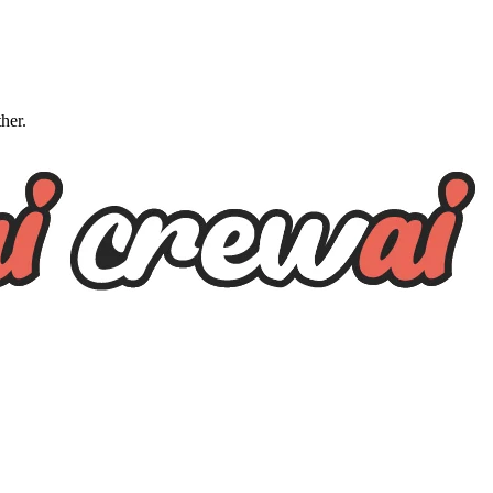
ther.