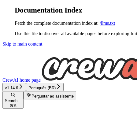
Documentation Index
Fetch the complete documentation index at:
/llms.txt
Use this file to discover all available pages before exploring fur
Skip to main content
CrewAI
home page
v1.14.6
Português (BR)
Perguntar ao assistente
Search...
⌘
K