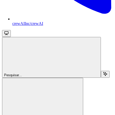
crewAIInc/crewAI
Pesquisar...