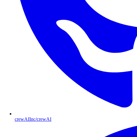
crewAIInc/crewAI