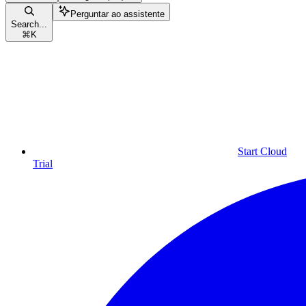
Perguntar ao assistente
Search...
⌘
K
Start Cloud
Trial