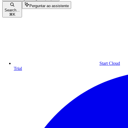
Perguntar ao assistente
Search...
⌘
K
Start Cloud
Trial