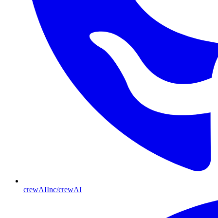
crewAIInc/crewAI