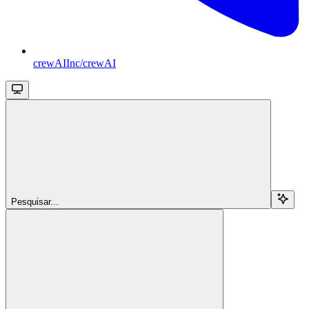
crewAIInc/crewAI
Pesquisar...