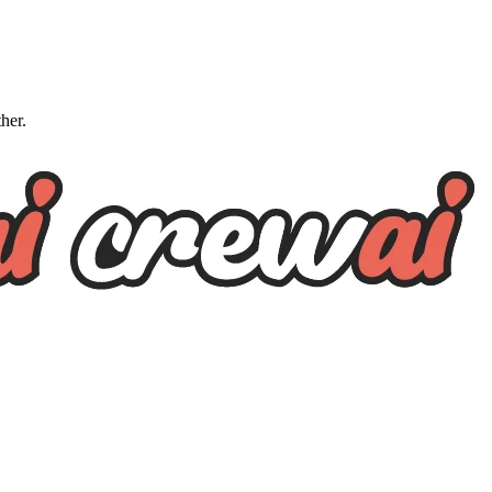
ther.