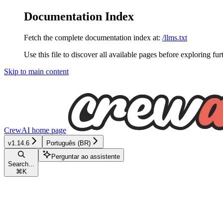
Documentation Index
Fetch the complete documentation index at:
/llms.txt
Use this file to discover all available pages before exploring fur
Skip to main content
CrewAI
home page
v1.14.6
Português (BR)
Perguntar ao assistente
Search...
⌘
K