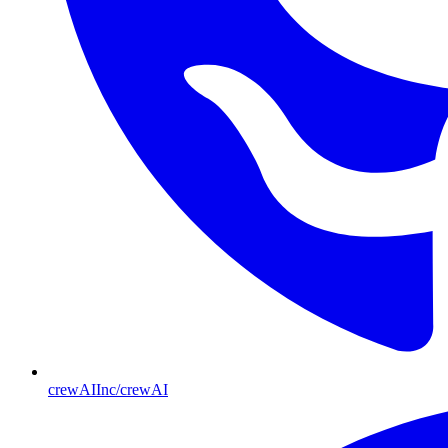
crewAIInc/crewAI