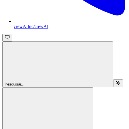
crewAIInc/crewAI
Pesquisar...