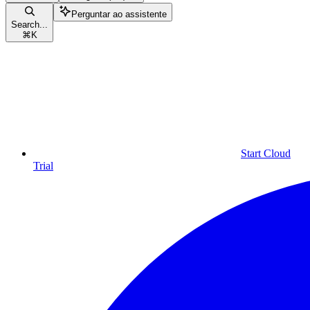
Perguntar ao assistente
Search...
⌘
K
Start Cloud
Trial