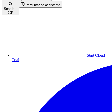
Perguntar ao assistente
Search...
⌘
K
Start Cloud
Trial