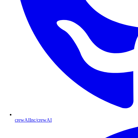
crewAIInc/crewAI