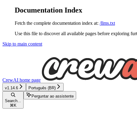
Documentation Index
Fetch the complete documentation index at:
/llms.txt
Use this file to discover all available pages before exploring fur
Skip to main content
CrewAI
home page
v1.14.6
Português (BR)
Perguntar ao assistente
Search...
⌘
K