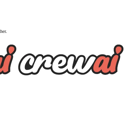
ther.