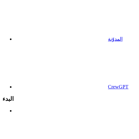
المدوّنة
CrewGPT
البدء