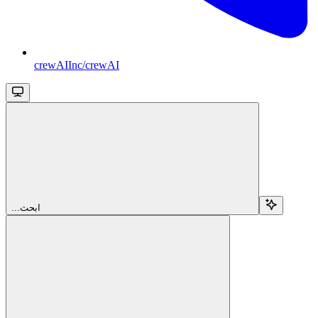
crewAIInc/crewAI
...ابحث