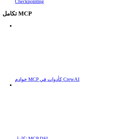
Checkpointing
تكامل MCP
خوادم MCP كأدوات في CrewAI
تكامل MCP DSL