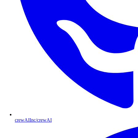
crewAIInc/crewAI