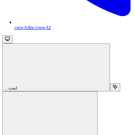
crewAIInc/crewAI
...ابحث