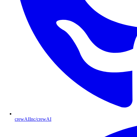
crewAIInc/crewAI