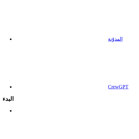
المدوّنة
CrewGPT
البدء