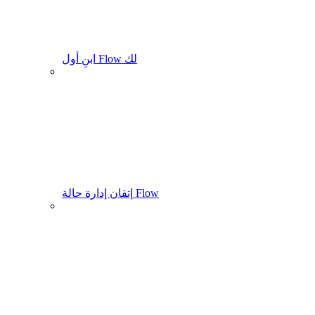
ابنِ أول Flow لك
إتقان إدارة حالة Flow