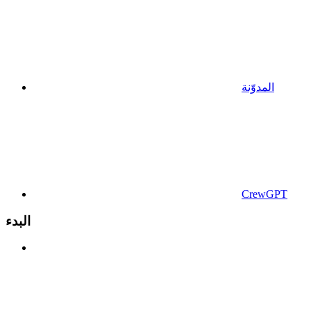
المدوّنة
CrewGPT
البدء