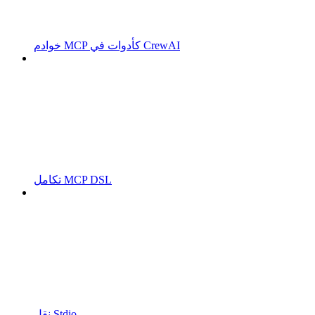
خوادم MCP كأدوات في CrewAI
تكامل MCP DSL
نقل Stdio