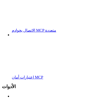
الاتصال بخوادم MCP متعددة
اعتبارات أمان MCP
الأدوات