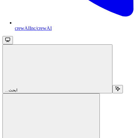
crewAIInc/crewAI
...ابحث