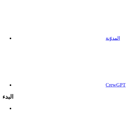
المدوّنة
CrewGPT
البدء