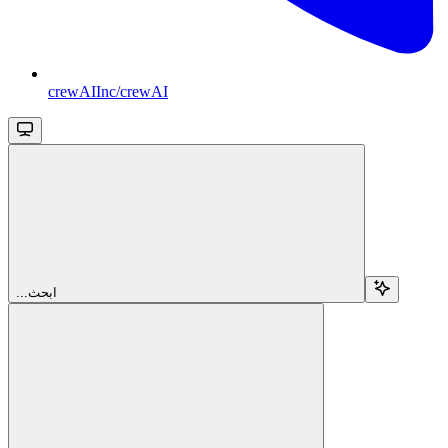
crewAIInc/crewAI
...ابحث