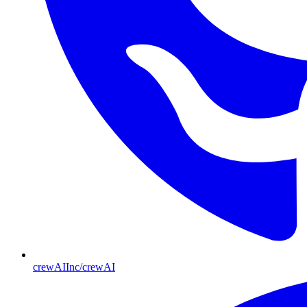
crewAIInc/crewAI