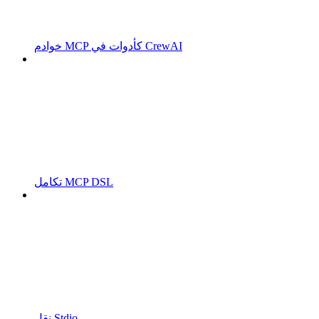
خوادم MCP كأدوات في CrewAI
تكامل MCP DSL
نقل Stdio