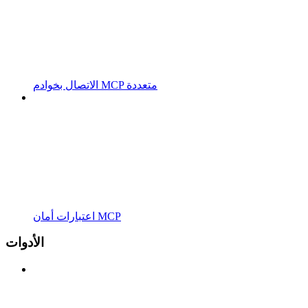
الاتصال بخوادم MCP متعددة
اعتبارات أمان MCP
الأدوات