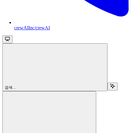
crewAIInc/crewAI
검색...