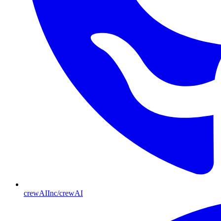
crewAIInc/crewAI