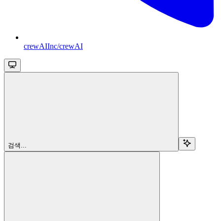
crewAIInc/crewAI
검색...