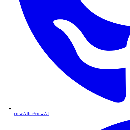
crewAIInc/crewAI