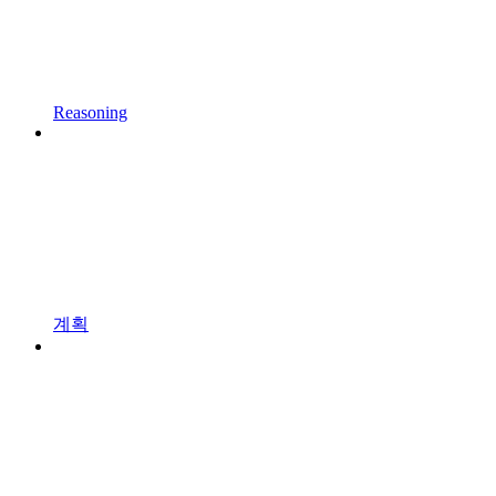
Reasoning
계획