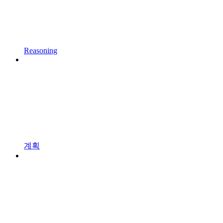
Reasoning
계획