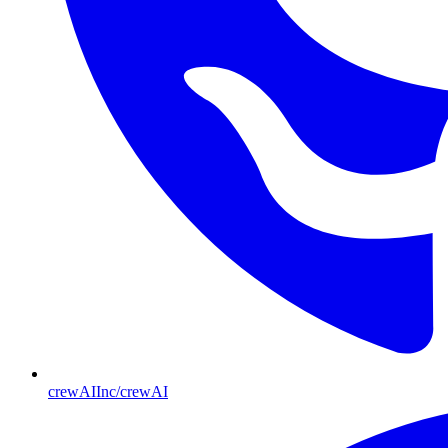
crewAIInc/crewAI