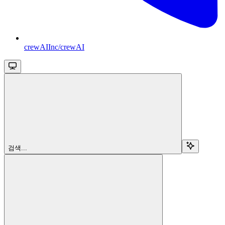
crewAIInc/crewAI
검색...