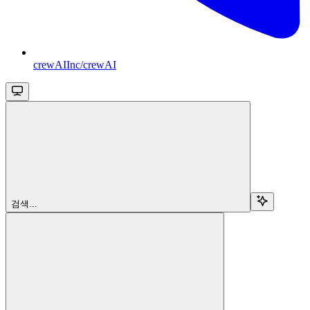
crewAIInc/crewAI
검색...