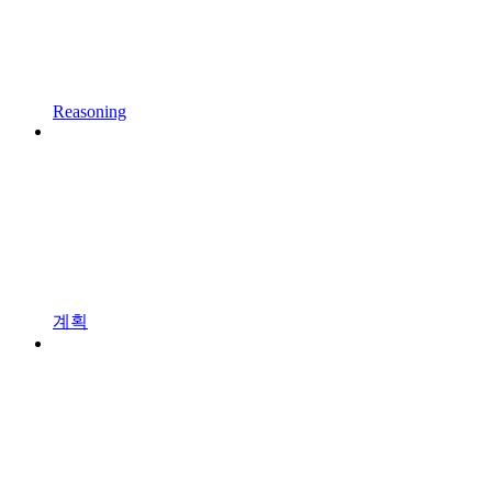
Reasoning
계획