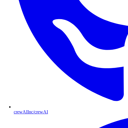
crewAIInc/crewAI