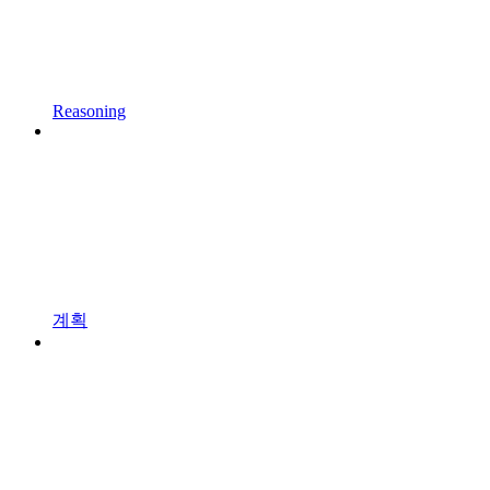
Reasoning
계획