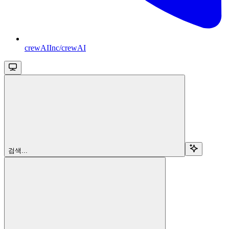
crewAIInc/crewAI
검색...