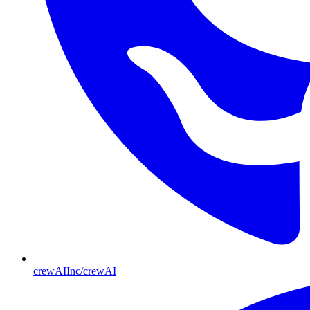
crewAIInc/crewAI